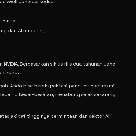
ackwell generasi kedua.
lumnya.
g dan AI rendering.
VIDIA. Berdasarkan siklus rilis dua tahunan yang
un 2026.
nengah. Anda bisa berekspektasi pengumuman resmi
grade PC besar-besaran, menabung sejak sekarang
tas akibat tingginya permintaan dari sektor AI