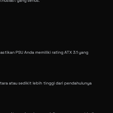
husiast yang serius.
stikan PSU Anda memiliki rating ATX 3.1 yang
ra atau sedikit lebih tinggi dari pendahulunya