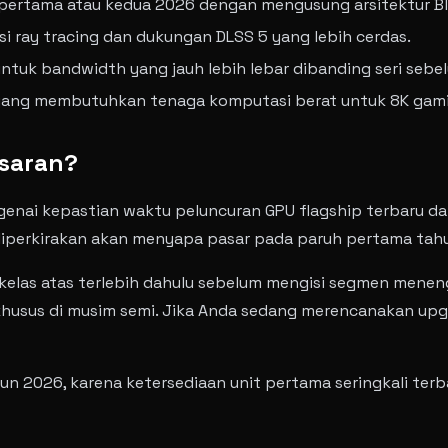
 pertama atau kedua 2026 dengan mengusung arsitektur Bl
i ray tracing dan dukungan DLSS 5 yang lebih cerdas.
uk bandwidth yang jauh lebih lebar dibanding seri sebe
yang membutuhkan tenaga komputasi berat untuk 8K gamin
asaran?
i kepastian waktu peluncuran GPU flagship terbaru dari N
 diperkirakan akan menyapa pasar pada paruh pertama tah
fis kelas atas terlebih dahulu sebelum mengisi segmen me
 khusus di musim semi. Jika Anda sedang merencanakan up
 2026, karena ketersediaan unit pertama seringkali terba