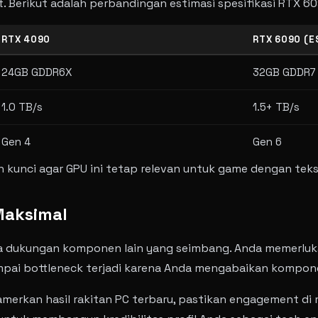
t. Berikut adalah perbandingan estimasi spesifikasi RTX 
RTX 4090
RTX 6090 (E
24GB GDDR6X
32GB GDDR7
1.0 TB/s
1.5+ TB/s
Gen 4
Gen 6
unci agar GPU ini tetap relevan untuk game dengan tekstur
Maksimal
npa dukungan komponen lain yang seimbang. Anda memerluk
ampai bottleneck terjadi karena Anda mengabaikan kompon
erkan hasil rakitan PC terbaru, pastikan engagement di m