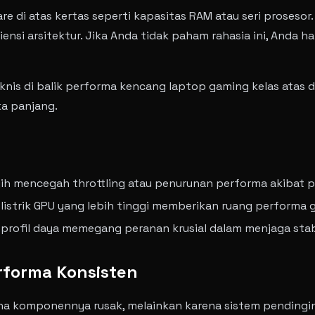
 di atas kertas seperti kapasitas RAM atau seri prosesor.
iensi arsitektur. Jika Anda tidak paham rahasia ini, And
teknis di balik performa kencang laptop gaming kelas atas
ka panjang.
h mencegah throttling atau penurunan performa akibat p
strik GPU yang lebih tinggi memberikan ruang performa gra
rofil daya memegang peranan krusial dalam menjaga stabi
rforma Konsisten
na komponennya rusak, melainkan karena sistem pending