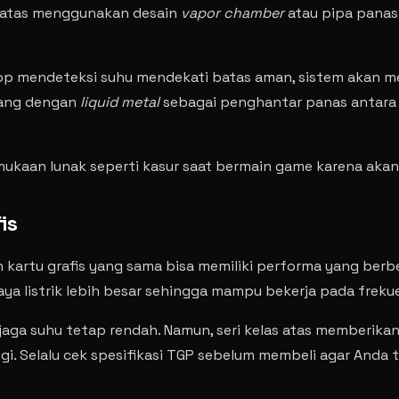
 atas menggunakan desain
vapor chamber
atau pipa panas 
 mendeteksi suhu mendekati batas aman, sistem akan men
cang dengan
liquid metal
sebagai penghantar panas antara c
kaan lunak seperti kasur saat bermain game karena akan 
is
kartu grafis yang sama bisa memiliki performa yang berb
daya listrik lebih besar sehingga mampu bekerja pada frekue
aga suhu tetap rendah. Namun, seri kelas atas memberik
ggi. Selalu cek spesifikasi TGP sebelum membeli agar And