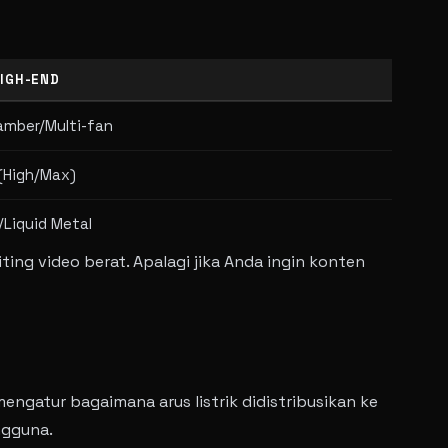
HIGH-END
amber/Multi-fan
 (High/Max)
Liquid Metal
ng video berat. Apalagi jika Anda ingin konten
ngatur bagaimana arus listrik didistribusikan ke
ngguna.