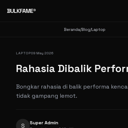
BULKFAME®
Beranda
/
Blog
/
Laptop
LAPTOP
09 May 2026
Rahasia Dibalik Perfo
Bongkar rahasia di balik performa kencan
tidak gampang lemot.
Super Admin
S