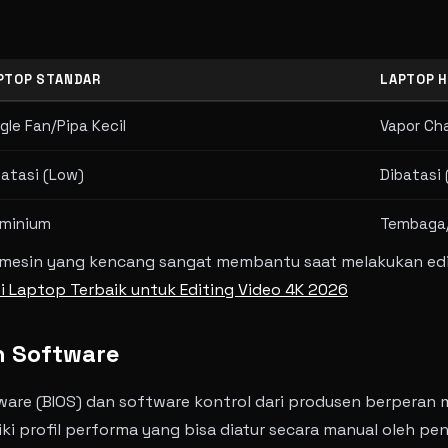
PTOP STANDAR
LAPTOP 
gle Fan/Pipa Kecil
Vapor Ch
batasi (Low)
Dibatasi
uminium
Tembaga/
 mesin yang kencang sangat membantu saat melakukan editi
 Laptop Terbaik untuk Editing Video 4K 2026
n Software
are (BIOS) dan software kontrol dari produsen berperan me
i profil performa yang bisa diatur secara manual oleh pe