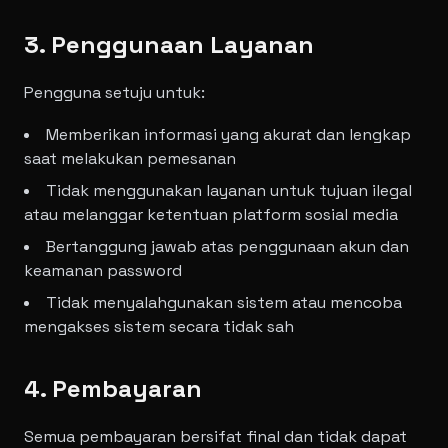
3. Penggunaan Layanan
Pengguna setuju untuk:
Memberikan informasi yang akurat dan lengkap
saat melakukan pemesanan
Tidak menggunakan layanan untuk tujuan ilegal
atau melanggar ketentuan platform sosial media
Bertanggung jawab atas penggunaan akun dan
keamanan password
Tidak menyalahgunakan sistem atau mencoba
mengakses sistem secara tidak sah
4. Pembayaran
Semua pembayaran bersifat final dan tidak dapat