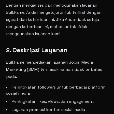
Dengan mengakses dan menggunakan layanan
BulkFame, Anda menyetujui untuk terikat dengan
syarat dan ketentuan ini. Jika Anda tidak setuju
dengan ketentuan ini, mohon untuk tidak
menggunakan layanan kami.
2. Deskripsi Layanan
BulkFame menyediakan layanan Social Media
Marketing (SMM) termasuk namun tidak terbatas
pada:
Peningkatan followers untuk berbagai platform
sosial media
Peningkatan likes, views, dan engagement
Layanan promosi konten sosial media