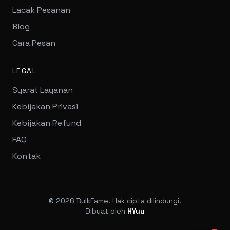
Lacak Pesanan
Blog
Cara Pesan
LEGAL
Syarat Layanan
Kebijakan Privasi
Kebijakan Refund
FAQ
Kontak
© 2026 BulkFame. Hak cipta dilindungi.
Dibuat oleh
HYuu