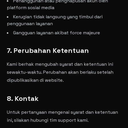
Penangguhan atau penghapusan akun oleh
platform sosial media
Kerugian tidak langsung yang timbul dari
penggunaan layanan
Gangguan layanan akibat force majeure
7. Perubahan Ketentuan
Kami berhak mengubah syarat dan ketentuan ini
sewaktu-waktu. Perubahan akan berlaku setelah
dipublikasikan di website.
8. Kontak
Untuk pertanyaan mengenai syarat dan ketentuan
ini, silakan hubungi tim support kami.