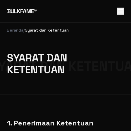
BULKFAME®
Beranda
/
Syarat dan Ketentuan
SYARAT DAN
YARAT DAN KETENTU
KETENTUAN
1. Penerimaan Ketentuan