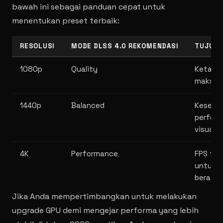
bawah ini sebagai panduan cepat untuk
menentukan preset terbaik:
RESOLUSI
MODE DLSS 4.0 REKOMENDASI
TUJUAN
1080p
Quality
Ketaja
maksim
1440p
Balanced
Keseim
perform
visual
4K
Performance
FPS tin
untuk 
berat
Jika Anda mempertimbangkan untuk melakukan
upgrade GPU demi mengejar performa yang lebih