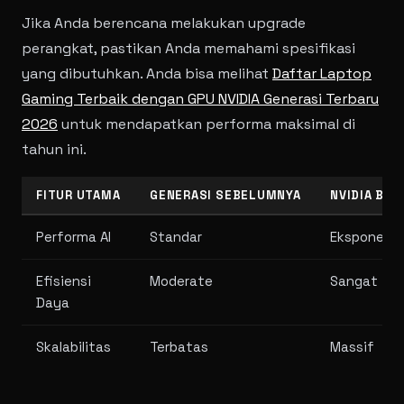
Jika Anda berencana melakukan upgrade
perangkat, pastikan Anda memahami spesifikasi
yang dibutuhkan. Anda bisa melihat
Daftar Laptop
Gaming Terbaik dengan GPU NVIDIA Generasi Terbaru
2026
untuk mendapatkan performa maksimal di
tahun ini.
FITUR UTAMA
GENERASI SEBELUMNYA
NVIDIA BL
Performa AI
Standar
Eksponensi
Efisiensi
Moderate
Sangat Tin
Daya
Skalabilitas
Terbatas
Massif