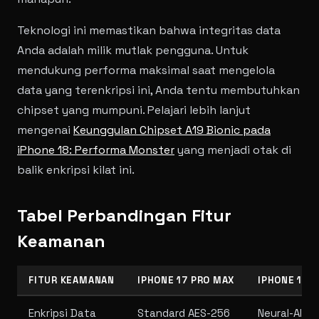
Teknologi ini memastikan bahwa integritas data
Anda adalah milik mutlak pengguna. Untuk
mendukung performa maksimal saat mengelola
data yang terenkripsi ini, Anda tentu membutuhkan
chipset yang mumpuni. Pelajari lebih lanjut
mengenai
Keunggulan Chipset A19 Bionic pada
iPhone 18: Performa Monster
yang menjadi otak di
balik enkripsi kilat ini.
Tabel Perbandingan Fitur
Keamanan
FITUR KEAMANAN
IPHONE 17 PRO MAX
IPHONE 18 (
Enkripsi Data
Standard AES-256
Neural-AI A