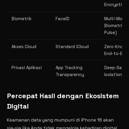
Encryption
Biometrik
FaceID
Multi-Modal
Biometric (
Pulse)
Akses Cloud
Standard iCloud
Zero-Knowl
End-to-End
Privasi Aplikasi
App Tracking
Deep-Sand
Transparency
Isolation
Percepat Hasil dengan Ekosistem
Digital
Keamanan data yang mumpuni di iPhone 18 akan
sia-sia jika Anda tidak mengelola kehadiran digital