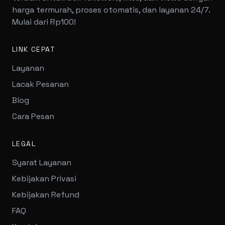
harga termurah, proses otomatis, dan layanan 24/7.
Mulai dari Rp100!
LINK CEPAT
Layanan
Lacak Pesanan
Blog
Cara Pesan
LEGAL
Syarat Layanan
Kebijakan Privasi
Kebijakan Refund
FAQ