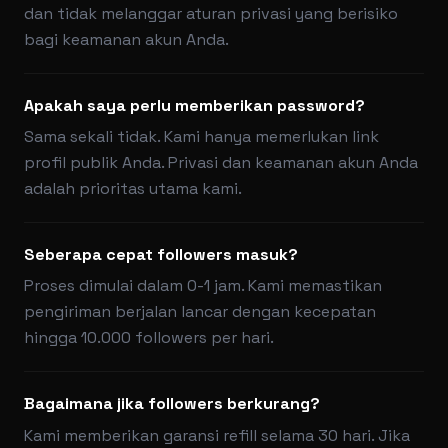
dan tidak melanggar aturan privasi yang berisiko
bagi keamanan akun Anda.
Apakah saya perlu memberikan password?
Sama sekali tidak. Kami hanya memerlukan link
profil publik Anda. Privasi dan keamanan akun Anda
adalah prioritas utama kami.
Seberapa cepat followers masuk?
Proses dimulai dalam 0-1 jam. Kami memastikan
pengiriman berjalan lancar dengan kecepatan
hingga 10.000 followers per hari.
Bagaimana jika followers berkurang?
Kami memberikan garansi refill selama 30 hari. Jika