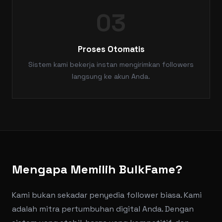
03
Proses Otomatis
Sistem kami bekerja instan mengirimkan followers
langsung ke akun Anda.
Mengapa Memilih BulkFame?
Kami bukan sekadar penyedia follower biasa. Kami
adalah mitra pertumbuhan digital Anda. Dengan