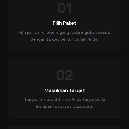
01
Pilih Paket
Pilih jumlah followers yang Anda inginkan sesuai
dengan target pertumbuhan Anda.
02
Masukkan Target
Tempel link profil TikTok Anda tanpa perlu
memberikan akses password.