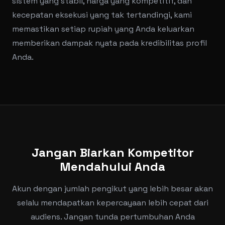
sistem yang stabil, harga yang kompetitif, dan
kecepatan eksekusi yang tak tertandingi, kami
memastikan setiap rupiah yang Anda keluarkan
memberikan dampak nyata pada kredibilitas profil
Anda.
Jangan Biarkan Kompetitor
Mendahului Anda
Akun dengan jumlah pengikut yang lebih besar akan
selalu mendapatkan kepercayaan lebih cepat dari
audiens. Jangan tunda pertumbuhan Anda