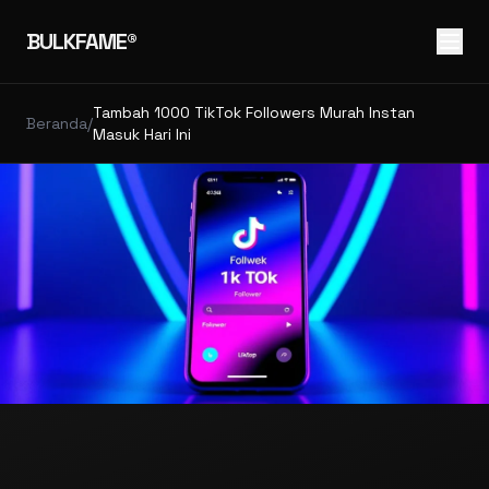
BULKFAME®
Tambah 1000 TikTok Followers Murah Instan
Beranda
/
Masuk Hari Ini