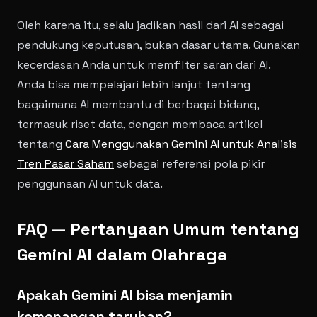
Oleh karena itu, selalu jadikan hasil dari AI sebagai
pendukung keputusan, bukan dasar utama. Gunakan
kecerdasan Anda untuk memfilter saran dari AI.
Anda bisa mempelajari lebih lanjut tentang
bagaimana AI membantu di berbagai bidang,
termasuk riset data, dengan membaca artikel
tentang
Cara Menggunakan Gemini AI untuk Analisis
Tren Pasar Saham
sebagai referensi pola pikir
penggunaan AI untuk data.
FAQ — Pertanyaan Umum tentang
Gemini AI dalam Olahraga
Apakah Gemini AI bisa menjamin
kemenangan taruhan?