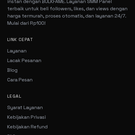
instan dengan BULKFAME. Layanan SMM Panel
terbaik untuk beli followers, likes, dan views dengan
harga termurah, proses otomatis, dan layanan 24/7.
Mulai dari Rp100!
LINK CEPAT
Layanan
Lacak Pesanan
Blog
Cara Pesan
LEGAL
Syarat Layanan
Kebijakan Privasi
Kebijakan Refund