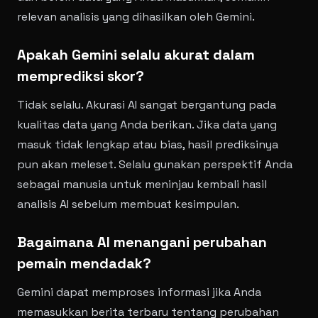
relevan analisis yang dihasilkan oleh Gemini.
Apakah Gemini selalu akurat dalam
memprediksi skor?
Tidak selalu. Akurasi AI sangat bergantung pada
kualitas data yang Anda berikan. Jika data yang
masuk tidak lengkap atau bias, hasil prediksinya
pun akan meleset. Selalu gunakan perspektif Anda
sebagai manusia untuk meninjau kembali hasil
analisis AI sebelum membuat kesimpulan.
Bagaimana AI menangani perubahan
pemain mendadak?
Gemini dapat memproses informasi jika Anda
memasukkan berita terbaru tentang perubahan