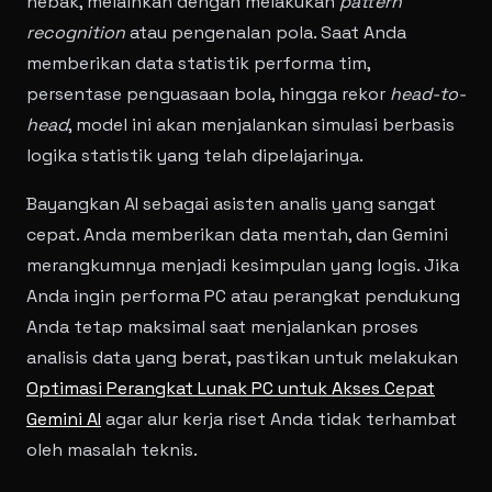
nebak, melainkan dengan melakukan
pattern
recognition
atau pengenalan pola. Saat Anda
memberikan data statistik performa tim,
persentase penguasaan bola, hingga rekor
head-to-
head
, model ini akan menjalankan simulasi berbasis
logika statistik yang telah dipelajarinya.
Bayangkan AI sebagai asisten analis yang sangat
cepat. Anda memberikan data mentah, dan Gemini
merangkumnya menjadi kesimpulan yang logis. Jika
Anda ingin performa PC atau perangkat pendukung
Anda tetap maksimal saat menjalankan proses
analisis data yang berat, pastikan untuk melakukan
Optimasi Perangkat Lunak PC untuk Akses Cepat
Gemini AI
agar alur kerja riset Anda tidak terhambat
oleh masalah teknis.