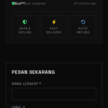
Bud**
just ordered
28 minutes ago
SAFE &
FAST
AUTO
SECURE
DELIVERY
REFUND
PESAN SEKARANG
NAMA LENGKAP *
EMAIL *