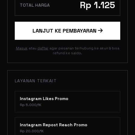
Rp 1.125
TOTAL HARGA
LANJUT KE PEMBAYARAN
Masuk
atau
daftar
agar pesanan terhubung ke akun & bisa
refund ke saldo.
LAYANAN TERKAIT
Instagram Likes Promo
Rp 5.000/1K
Instagram Repost Reach Promo
Rp 20.000/1K