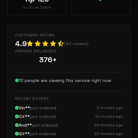
min 50 • Rp 2.500/1K
CUSTOMER RATING
4.9
(143 reviews)
ORDERS DELIVERED
376+
10
people are viewing this service right now
RECENT BUYERS
Vin**
just ordered
5 minutes ago
Cit**
just ordered
12 minutes ago
And**
just ordered
22 minutes ago
Git**
just ordered
22 minutes ago