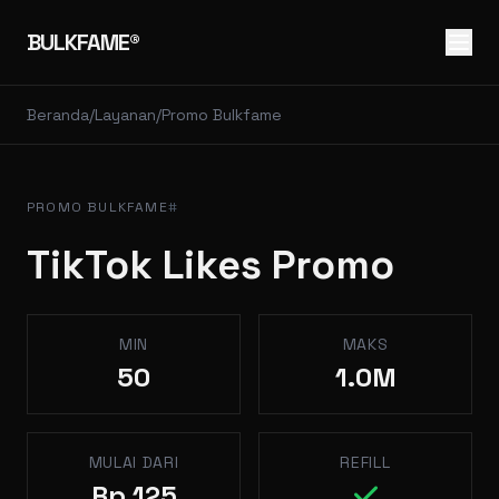
BULKFAME®
Beranda
/
Layanan
/
Promo Bulkfame
PROMO BULKFAME
#
TikTok Likes Promo
Spesifikasi Layanan
MIN
MAKS
50
1.0M
MULAI DARI
REFILL
Rp 125