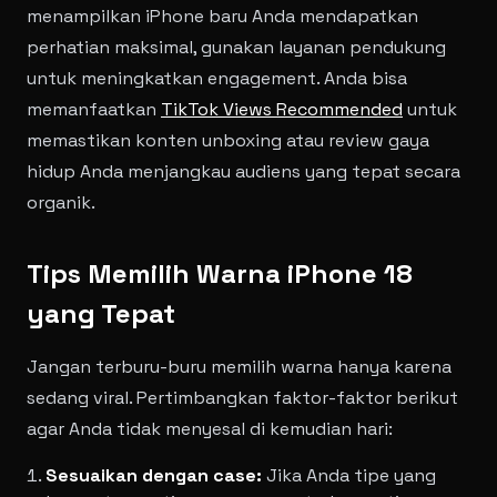
menampilkan iPhone baru Anda mendapatkan
perhatian maksimal, gunakan layanan pendukung
untuk meningkatkan engagement. Anda bisa
memanfaatkan
TikTok Views Recommended
untuk
memastikan konten unboxing atau review gaya
hidup Anda menjangkau audiens yang tepat secara
organik.
Tips Memilih Warna iPhone 18
yang Tepat
Jangan terburu-buru memilih warna hanya karena
sedang viral. Pertimbangkan faktor-faktor berikut
agar Anda tidak menyesal di kemudian hari:
Sesuaikan dengan case:
Jika Anda tipe yang