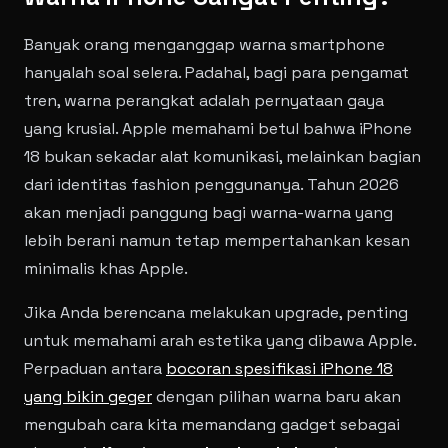
Banyak orang menganggap warna smartphone
hanyalah soal selera. Padahal, bagi para pengamat
tren, warna perangkat adalah pernyataan gaya
yang krusial. Apple memahami betul bahwa iPhone
18 bukan sekadar alat komunikasi, melainkan bagian
dari identitas fashion penggunanya. Tahun 2026
akan menjadi panggung bagi warna-warna yang
lebih berani namun tetap mempertahankan kesan
minimalis khas Apple.
Jika Anda berencana melakukan upgrade, penting
untuk memahami arah estetika yang dibawa Apple.
Perpaduan antara
bocoran spesifikasi iPhone 18
yang bikin geger
dengan pilihan warna baru akan
mengubah cara kita memandang gadget sebagai