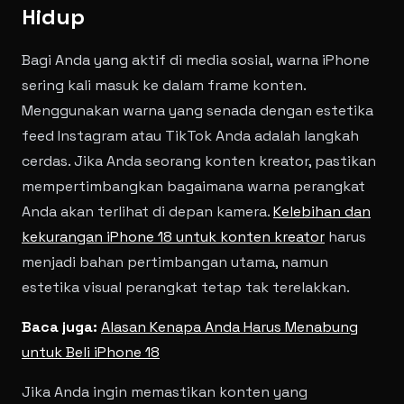
Hidup
Bagi Anda yang aktif di media sosial, warna iPhone
sering kali masuk ke dalam frame konten.
Menggunakan warna yang senada dengan estetika
feed Instagram atau TikTok Anda adalah langkah
cerdas. Jika Anda seorang konten kreator, pastikan
mempertimbangkan bagaimana warna perangkat
Anda akan terlihat di depan kamera.
Kelebihan dan
kekurangan iPhone 18 untuk konten kreator
harus
menjadi bahan pertimbangan utama, namun
estetika visual perangkat tetap tak terelakkan.
Baca juga:
Alasan Kenapa Anda Harus Menabung
untuk Beli iPhone 18
Jika Anda ingin memastikan konten yang