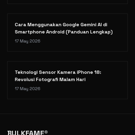
Cara Menggunakan Google Gemini AI di
Smartphone Android (Panduan Lengkap)
17 May 2026
Teknologi Sensor Kamera iPhone 18:
Revolusi Fotografi Malam Hari
17 May 2026
BULKFAME®