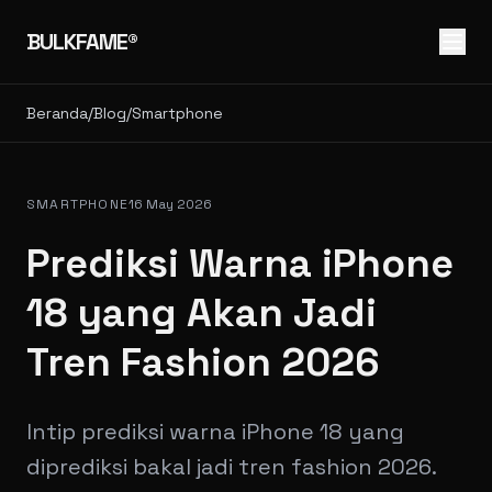
BULKFAME®
Beranda
/
Blog
/
Smartphone
SMARTPHONE
16 May 2026
Prediksi Warna iPhone
18 yang Akan Jadi
Tren Fashion 2026
Intip prediksi warna iPhone 18 yang
diprediksi bakal jadi tren fashion 2026.