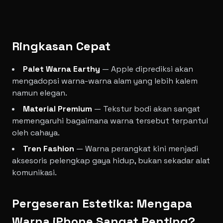
Ringkasan Cepat
Palet Warna Earthy
— Apple diprediksi akan
mengadopsi warna-warna alam yang lebih kalem
namun elegan.
Material Premium
— Tekstur bodi akan sangat
memengaruhi bagaimana warna tersebut terpantul
oleh cahaya.
Tren Fashion
— Warna perangkat kini menjadi
aksesoris pelengkap gaya hidup, bukan sekadar alat
komunikasi.
Pergeseran Estetika: Mengapa
Warna iPhone Sangat Penting?