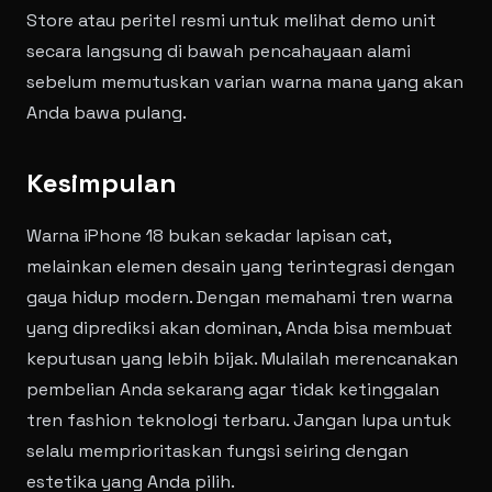
Store atau peritel resmi untuk melihat demo unit
secara langsung di bawah pencahayaan alami
sebelum memutuskan varian warna mana yang akan
Anda bawa pulang.
Kesimpulan
Warna iPhone 18 bukan sekadar lapisan cat,
melainkan elemen desain yang terintegrasi dengan
gaya hidup modern. Dengan memahami tren warna
yang diprediksi akan dominan, Anda bisa membuat
keputusan yang lebih bijak. Mulailah merencanakan
pembelian Anda sekarang agar tidak ketinggalan
tren fashion teknologi terbaru. Jangan lupa untuk
selalu memprioritaskan fungsi seiring dengan
estetika yang Anda pilih.